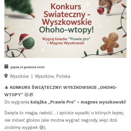
piątek, 19 grudzień 2025
Wyszków
|
Wyszków, Polska
🎄
KONKURS ŚWIĄTECZNY: WYSZKOWSKIE „OHOHO-
WTOPY”
😄🎁
Do wygrania
książka „Prawie Pro”
+
magnes wyszkowski
!
Święta to magia, radość… i
epickie wpadki
, o których lepiej
nie mówić głośno (ale można wygrać nagrody, więc dziś
zrobimy wyjątek 😅).