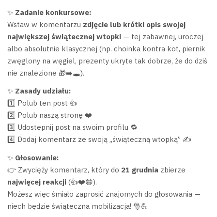
✨
Zadanie konkursowe:
Wstaw w komentarzu
zdjęcie lub krótki opis swojej
największej świątecznej wtopki
— tej zabawnej, uroczej
albo absolutnie klasycznej (np. choinka kontra kot, piernik
zwęglony na węgiel, prezenty ukryte tak dobrze, że do dziś
nie znalezione 🎁➡️🕳).
✨
Zasady udziału:
1️⃣ Polub ten post 👍
2️⃣ Polub naszą stronę ❤️
3️⃣ Udostępnij post na swoim profilu 🔁
4️⃣ Dodaj komentarz ze swoją „świąteczną wtopką” ✍️
✨
Głosowanie:
👉 Zwycięży komentarz, który do
21 grudnia
zbierze
najwięcej reakcji
(👍❤️😄).
Możesz więc śmiało zaprosić znajomych do głosowania —
niech będzie świąteczna mobilizacja! 🎅💪