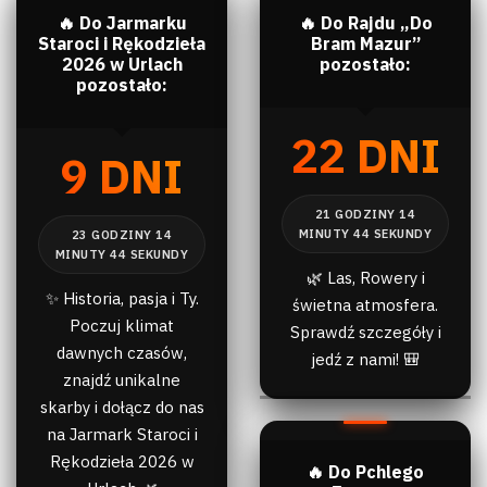
🔥 Do Jarmarku
🔥 Do Rajdu „Do
Staroci i Rękodzieła
Bram Mazur”
2026 w Urlach
pozostało:
pozostało:
22 DNI
9 DNI
🌿 Las, Rowery i
✨ Historia, pasja i Ty.
świetna atmosfera.
Poczuj klimat
Sprawdź szczegóły i
dawnych czasów,
jedź z nami! 🎒
znajdź unikalne
skarby i dołącz do nas
na Jarmark Staroci i
Rękodzieła 2026 w
🔥 Do Pchlego