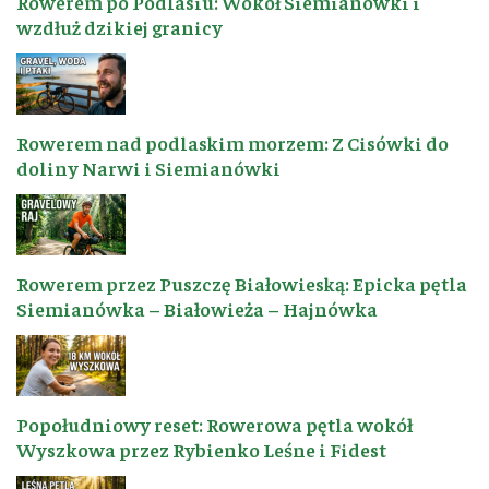
Rowerem po Podlasiu: Wokół Siemianówki i
wzdłuż dzikiej granicy
Rowerem nad podlaskim morzem: Z Cisówki do
doliny Narwi i Siemianówki
Rowerem przez Puszczę Białowieską: Epicka pętla
Siemianówka – Białowieża – Hajnówka
Popołudniowy reset: Rowerowa pętla wokół
Wyszkowa przez Rybienko Leśne i Fidest