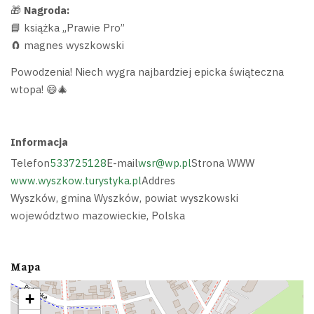
🎁
Nagroda:
📘 książka „Prawie Pro”
🧲 magnes wyszkowski
Powodzenia! Niech wygra najbardziej epicka świąteczna
wtopa! 😄🎄
Informacja
Telefon
533725128
E-mail
wsr@wp.pl
Strona WWW
www.wyszkow.turystyka.pl
Addres
Wyszków, gmina Wyszków, powiat wyszkowski
województwo mazowieckie, Polska
Mapa
+