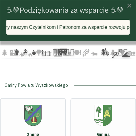
×
☕💚Podziękowania za wsparcie ☕💚
ytelnikom i Patronom za wsparcie rozwoju portalu i każdą po
☁️
🦅
🦅 🦅
☁️
☁️
🚐
👨‍👩‍👧‍👦
🏃‍♂️ 🏃‍♀️
🏇
🚴‍♂️
🌲
🏰
🌳 🧺
🌉
🏡 🍽️
🌾
🌲 🌲
🌳
🏡
🚴‍♀️
🐄
🛶 🌊
🏕️ 🔥
Gminy Powiatu Wyszkowskiego
Gmina
Gmina