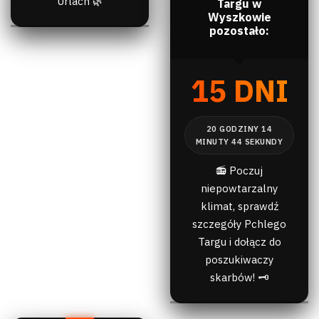
Urlach 🌿
Targu w
Wyszkowie
pozostało:
15 DNI
📻 Poczuj
niepowtarzalny
klimat, sprawdź
szczegóły Pchlego
Targu i dołącz do
poszukiwaczy
skarbów! 🗝️