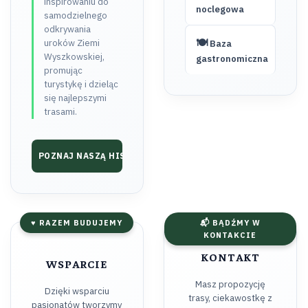
inspirowaniu do
noclegowa
samodzielnego
odkrywania
🍽️
uroków Ziemi
Baza
Wyszkowskiej,
gastronomiczna
promując
turystykę i dzieląc
się najlepszymi
trasami.
POZNAJ NASZĄ HISTORIĘ ➔
♥ RAZEM BUDUJEMY
📬 BĄDŹMY W
KONTAKCIE
KONTAKT
WSPARCIE
Masz propozycję
Dzięki wsparciu
trasy, ciekawostkę z
pasjonatów tworzymy