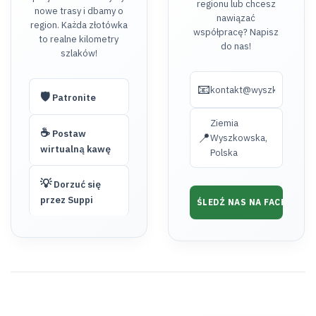
regionu lub chcesz
nowe trasy i dbamy o
nawiązać
region. Każda złotówka
współpracę? Napisz
to realne kilometry
do nas!
szlaków!
📧
kontakt@wyszkow.turyst
🛡️
Patronite
Ziemia
☕
Postaw
📍
Wyszkowska,
wirtualną kawę
Polska
💡
Dorzuć się
przez Suppi
ŚLEDŹ NAS NA FACEBOOK