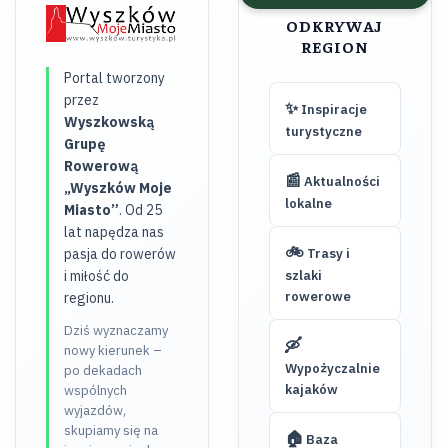
ODKRYWAJ
REGION
Portal tworzony
przez
✨
Inspiracje
Wyszkowską
turystyczne
Grupę
Rowerową
📰
Aktualności
„Wyszków Moje
lokalne
Miasto”
. Od 25
lat napędza nas
🚲
pasja do rowerów
Trasy i
i miłość do
szlaki
rowerowe
regionu.
Dziś wyznaczamy
🛶
nowy kierunek –
Wypożyczalnie
po dekadach
kajaków
wspólnych
wyjazdów,
skupiamy się na
🏠
Baza