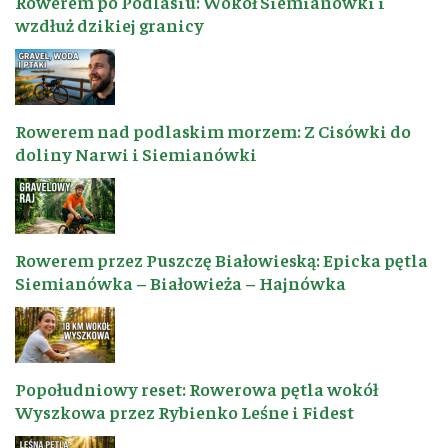
Rowerem po Podlasiu: Wokół Siemianówki i
wzdłuż dzikiej granicy
Rowerem nad podlaskim morzem: Z Cisówki do
doliny Narwi i Siemianówki
Rowerem przez Puszczę Białowieską: Epicka pętla
Siemianówka – Białowieża – Hajnówka
Popołudniowy reset: Rowerowa pętla wokół
Wyszkowa przez Rybienko Leśne i Fidest