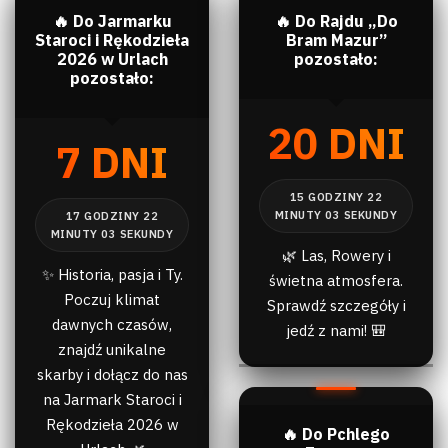
🔥 Do Jarmarku
🔥 Do Rajdu „Do
Staroci i Rękodzieła
Bram Mazur”
2026 w Urlach
pozostało:
pozostało:
20 DNI
7 DNI
🌿 Las, Rowery i
✨ Historia, pasja i Ty.
świetna atmosfera.
Poczuj klimat
Sprawdź szczegóły i
dawnych czasów,
jedź z nami! 🎒
znajdź unikalne
skarby i dołącz do nas
na Jarmark Staroci i
Rękodzieła 2026 w
🔥 Do Pchlego