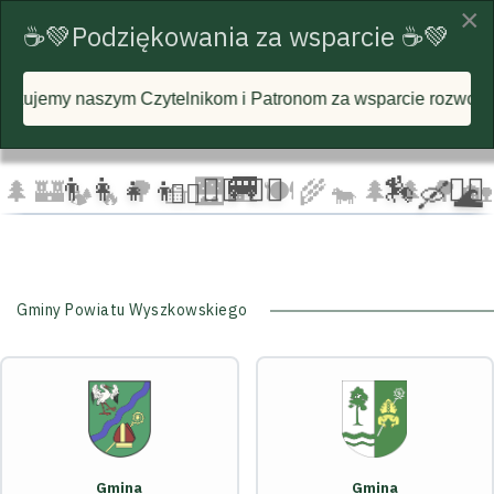
×
☕💚Podziękowania za wsparcie ☕💚
aszym Czytelnikom i Patronom za wsparcie rozwoju portalu i k
☁️
🦅
🦅 🦅
☁️
☁️
🚐
👨‍👩‍👧‍👦
🏃‍♂️ 🏃‍♀️
🏇
🚴‍♂️
🌲
🏰
🌳 🧺
🌉
🏡 🍽️
🌾
🌲 🌲
🌳
🏡
🚴‍♀️
🛶 🌊
🐄
🏕️ 🔥
Gminy Powiatu Wyszkowskiego
Gmina
Gmina