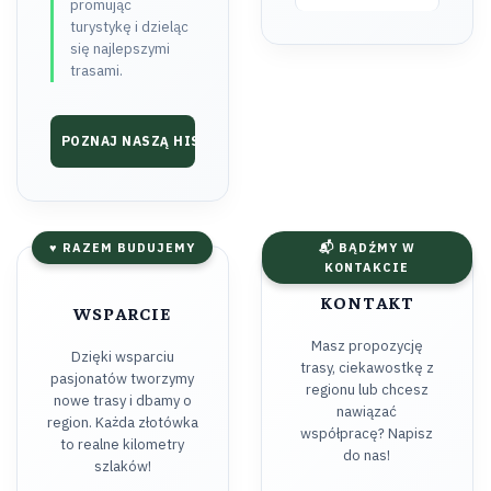
promując
turystykę i dzieląc
się najlepszymi
trasami.
POZNAJ NASZĄ HISTORIĘ ➔
♥ RAZEM BUDUJEMY
📬 BĄDŹMY W
KONTAKCIE
KONTAKT
WSPARCIE
Masz propozycję
Dzięki wsparciu
trasy, ciekawostkę z
pasjonatów tworzymy
regionu lub chcesz
nowe trasy i dbamy o
nawiązać
region. Każda złotówka
współpracę? Napisz
to realne kilometry
do nas!
szlaków!