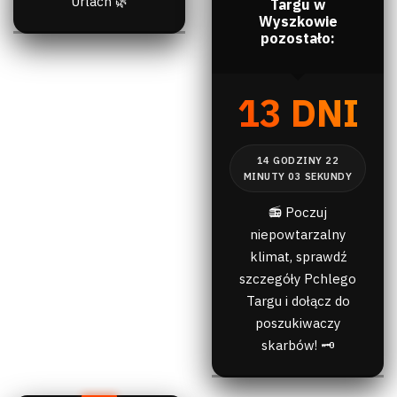
Urlach 🌿
Targu w
Wyszkowie
pozostało:
13 DNI
📻 Poczuj
niepowtarzalny
klimat, sprawdź
szczegóły Pchlego
Targu i dołącz do
poszukiwaczy
skarbów! 🗝️