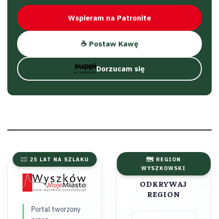
Wspieram na Patronite
☕ Postaw Kawę
Dorzucam się
🚴‍♂️ 25 LAT NA SZLAKU
🗺️ REGION
WYSZKOWSKI
ODKRYWAJ
REGION
Portal tworzony