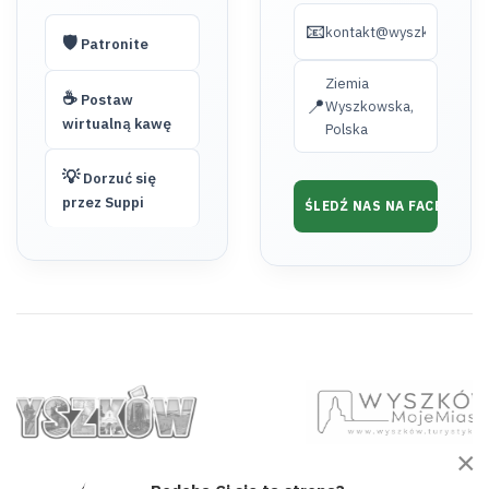
📧
kontakt@wyszkow.turyst
🛡️
Patronite
Ziemia
☕
Postaw
📍
Wyszkowska,
wirtualną kawę
Polska
💡
Dorzuć się
przez Suppi
ŚLEDŹ NAS NA FACEBOOK
×