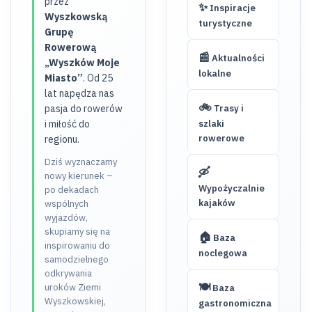
przez
✨
Inspiracje
Wyszkowską
turystyczne
Grupę
Rowerową
📰
Aktualności
„Wyszków Moje
lokalne
Miasto”
. Od 25
lat napędza nas
🚲
pasja do rowerów
Trasy i
i miłość do
szlaki
rowerowe
regionu.
Dziś wyznaczamy
🛶
nowy kierunek –
Wypożyczalnie
po dekadach
kajaków
wspólnych
wyjazdów,
skupiamy się na
🏠
Baza
inspirowaniu do
noclegowa
samodzielnego
odkrywania
🍽️
uroków Ziemi
Baza
Wyszkowskiej,
gastronomiczna