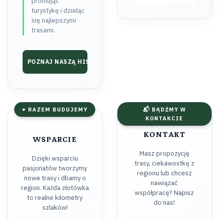
promując
turystykę i dzieląc
się najlepszymi
trasami.
POZNAJ NASZĄ HISTORIĘ ➔
♥ RAZEM BUDUJEMY
📬 BĄDŹMY W
KONTAKCIE
KONTAKT
WSPARCIE
Masz propozycję
Dzięki wsparciu
trasy, ciekawostkę z
pasjonatów tworzymy
regionu lub chcesz
nowe trasy i dbamy o
nawiązać
region. Każda złotówka
współpracę? Napisz
to realne kilometry
do nas!
szlaków!