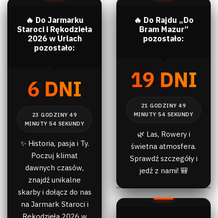
🔥 Do Jarmarku
🔥 Do Rajdu „Do
Staroci i Rękodzieła
Bram Mazur”
2026 w Urlach
pozostało:
pozostało:
19 DNI
6 DNI
🌿 Las, Rowery i
✨ Historia, pasja i Ty.
świetna atmosfera.
Poczuj klimat
Sprawdź szczegóły i
dawnych czasów,
jedź z nami! 🎒
znajdź unikalne
skarby i dołącz do nas
na Jarmark Staroci i
Rękodzieła 2026 w