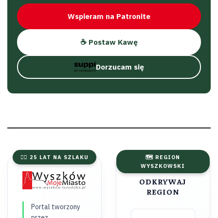
Wspieram na Patronite
☕ Postaw Kawę
Dorzucam się
🚴‍♂️ 25 LAT NA SZLAKU
🗺️ REGION
WYSZKOWSKI
ODKRYWAJ
REGION
Portal tworzony
przez