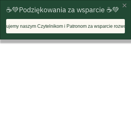
×
☕💚Podziękowania za wsparcie ☕💚
szym Czytelnikom i Patronom za wsparcie rozwoju portalu i k