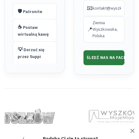
📧
kontakt@wyszkow.turyst
🛡️
Patronite
Ziemia
☕
Postaw
📍
Wyszkowska,
wirtualną kawę
Polska
💡
Dorzuć się
przez Suppi
ŚLEDŹ NAS NA FACEBOOK
×
Podoba Ci się ta strona?