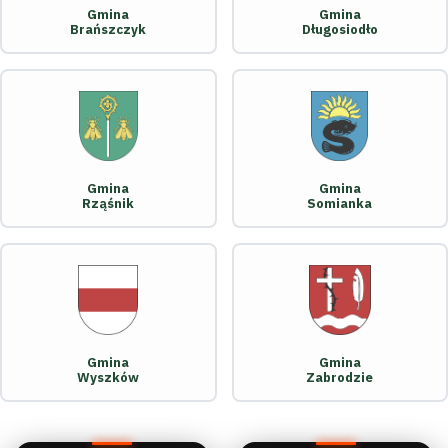
Gmina
Gmina
Brańszczyk
Długosiodło
Gmina
Gmina
Rząśnik
Somianka
Gmina
Gmina
Wyszków
Zabrodzie