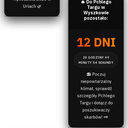
🔥 Do Pchlego
Urlach 🌿
Targu w
Wyszkowie
pozostało:
12 DNI
📻 Poczuj
niepowtarzalny
klimat, sprawdź
szczegóły Pchlego
Targu i dołącz do
poszukiwaczy
skarbów! 🗝️