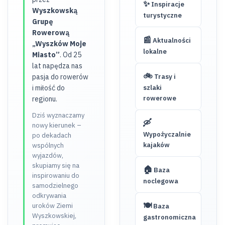
✨
Inspiracje
Wyszkowską
turystyczne
Grupę
Rowerową
📰
Aktualności
„Wyszków Moje
lokalne
Miasto”
. Od 25
lat napędza nas
🚲
pasja do rowerów
Trasy i
i miłość do
szlaki
rowerowe
regionu.
Dziś wyznaczamy
🛶
nowy kierunek –
Wypożyczalnie
po dekadach
kajaków
wspólnych
wyjazdów,
skupiamy się na
🏠
Baza
inspirowaniu do
noclegowa
samodzielnego
odkrywania
🍽️
uroków Ziemi
Baza
Wyszkowskiej,
gastronomiczna