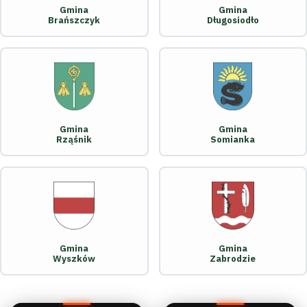
Gmina
Gmina
Brańszczyk
Długosiodło
Gmina
Gmina
Rząśnik
Somianka
Gmina
Gmina
Wyszków
Zabrodzie