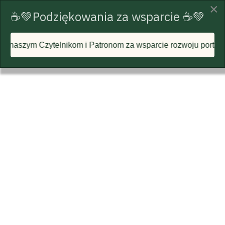
×
☕💚Podziękowania za wsparcie ☕💚
ikom i Patronom za wsparcie rozwoju portalu i każdą postawio