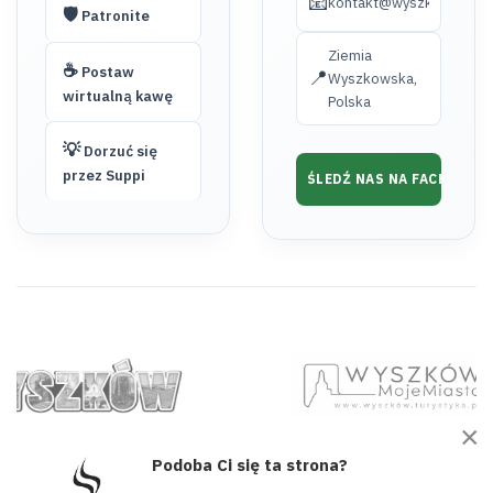
📧
kontakt@wyszkow.turyst
🛡️
Patronite
Ziemia
☕
Postaw
📍
Wyszkowska,
wirtualną kawę
Polska
💡
Dorzuć się
przez Suppi
ŚLEDŹ NAS NA FACEBOOK
×
Podoba Ci się ta strona?
© 2026 wyszkow.turystyka.pl. Wszelkie prawa zastrzeżone. Projekt i