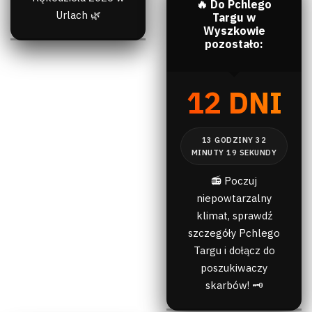
🔥 Do Pchlego
Urlach 🌿
Targu w
Wyszkowie
pozostało:
12 DNI
📻 Poczuj
niepowtarzalny
klimat, sprawdź
szczegóły Pchlego
Targu i dołącz do
poszukiwaczy
skarbów! 🗝️