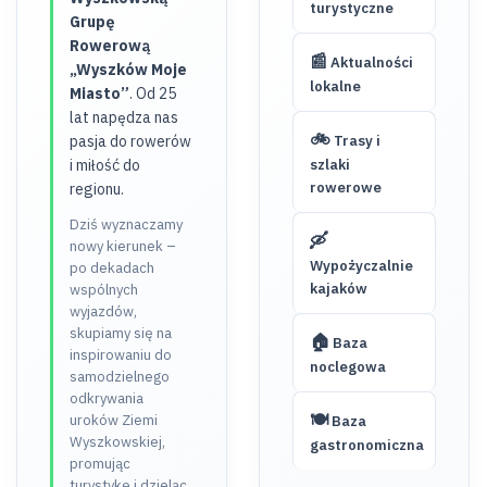
turystyczne
Grupę
Rowerową
📰
Aktualności
„Wyszków Moje
lokalne
Miasto”
. Od 25
lat napędza nas
🚲
pasja do rowerów
Trasy i
i miłość do
szlaki
rowerowe
regionu.
Dziś wyznaczamy
🛶
nowy kierunek –
Wypożyczalnie
po dekadach
kajaków
wspólnych
wyjazdów,
skupiamy się na
🏠
Baza
inspirowaniu do
noclegowa
samodzielnego
odkrywania
🍽️
uroków Ziemi
Baza
Wyszkowskiej,
gastronomiczna
promując
turystykę i dzieląc