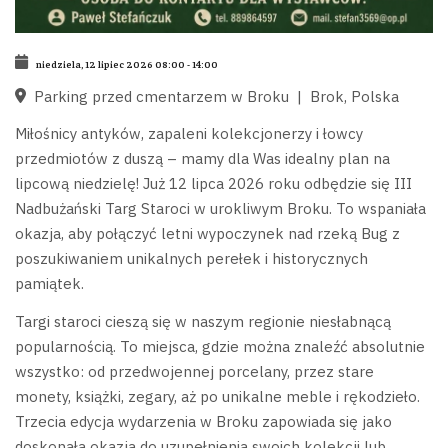
niedziela, 12 lipiec 2026
08:00
-
14:00
Parking przed cmentarzem w Broku
|
Brok, Polska
Miłośnicy antyków, zapaleni kolekcjonerzy i łowcy
przedmiotów z duszą – mamy dla Was idealny plan na
lipcową niedzielę! Już 12 lipca 2026 roku odbędzie się III
Nadbużański Targ Staroci w urokliwym Broku. To wspaniała
okazja, aby połączyć letni wypoczynek nad rzeką Bug z
poszukiwaniem unikalnych perełek i historycznych
pamiątek.
Targi staroci cieszą się w naszym regionie niesłabnącą
popularnością. To miejsca, gdzie można znaleźć absolutnie
wszystko: od przedwojennej porcelany, przez stare
monety, książki, zegary, aż po unikalne meble i rękodzieło.
Trzecia edycja wydarzenia w Broku zapowiada się jako
doskonała okazja do uzupełnienia swoich kolekcji lub