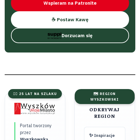
Wspieram na Patronite
☕ Postaw Kawę
Dorzucam się
🚴‍♂️ 25 LAT NA SZLAKU
🗺️ REGION
WYSZKOWSKI
ODKRYWAJ
REGION
Portal tworzony
przez
✨
Inspiracje
Wyszkowską