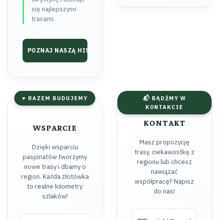
się najlepszymi
trasami.
POZNAJ NASZĄ HISTORIĘ ➔
♥ RAZEM BUDUJEMY
📬 BĄDŹMY W
KONTAKCIE
KONTAKT
WSPARCIE
Masz propozycję
Dzięki wsparciu
trasy, ciekawostkę z
pasjonatów tworzymy
regionu lub chcesz
nowe trasy i dbamy o
nawiązać
region. Każda złotówka
współpracę? Napisz
to realne kilometry
do nas!
szlaków!