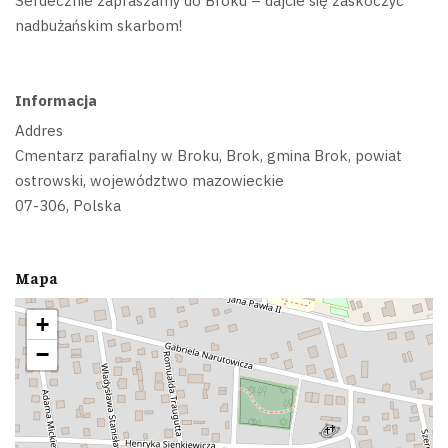
Serdecznie zapraszamy do Broku – dajcie się zaskoczyć
nadbużańskim skarbom!
Informacja
Addres
Cmentarz parafialny w Broku, Brok, gmina Brok, powiat
ostrowski, województwo mazowieckie
07-306, Polska
Mapa
+
−